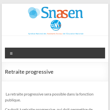
Aller
au
contenu
Menu
Retraite progressive
La retraite progressive sera possible dans la fonction
publique.
Ce droit à retraite progressive, qui doit permettre de