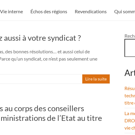
Vie interne
Échos des régions
Revendications
Qui somm
z aussi à votre syndicat ?
Rech
s, des bonnes résolutions… et aussi celui de
ce qu’un syndicat, ce n’est pas seulement une
Ar
Lire la suite
Résul
techn
titre
ès au corps des conseillers
La mo
inistrations de l’Etat au titre
DROM
vie c