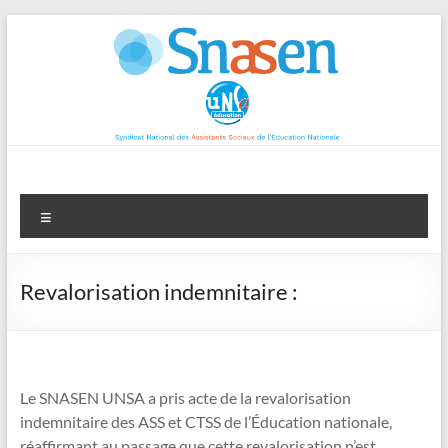
Aller
au
contenu
Menu
Revalorisation indemnitaire :
Le SNASEN UNSA a pris acte de la revalorisation
indemnitaire des ASS et CTSS de l’Éducation nationale,
réaffirmant au passage que cette revalorisation n’est