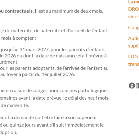
La mo
DROM
ou contractuels.
Il est au maximum de deux mois,
vie c
Cong
 de maternité, de paternité et d’accueil de l’enfant
 mois
à compter :
Audi
supé
6 jusqu’au 31 mars 2027, pour les parents d’enfants
uin 2026 ou dont la date de naissance était prévue à
LDG 
turément.
tran
our les parents adoptants, de l’arrivée de l’enfant au
au foyer à partir du 1er juillet 2026.
Fa
L
oit en raison de congés pour couches pathologiques,
emaines avant la date prévue, le délai des neuf mois
 de maternité.
yeur. La demande doit être faite à son supérieur
 ou quinze jours avant s’il suit immédiatement le
adoption.