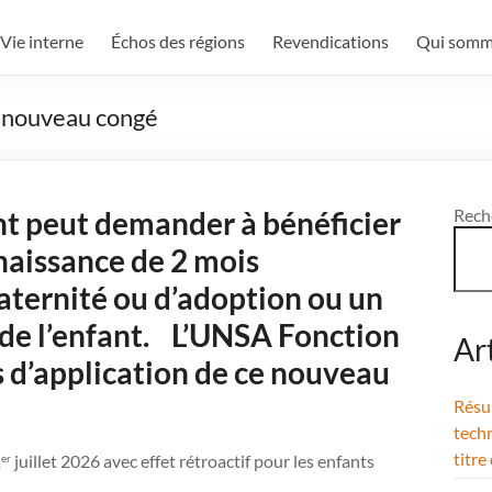
Vie interne
Échos des régions
Revendications
Qui somm
n nouveau congé
ent peut demander à bénéficier
Rech
naissance de 2 mois
ternité ou d’adoption ou un
l de l’enfant. L’UNSA Fonction
Ar
s d’application de ce nouveau
Résul
techn
titre
1
juillet 2026 avec effet rétroactif pour les enfants
er