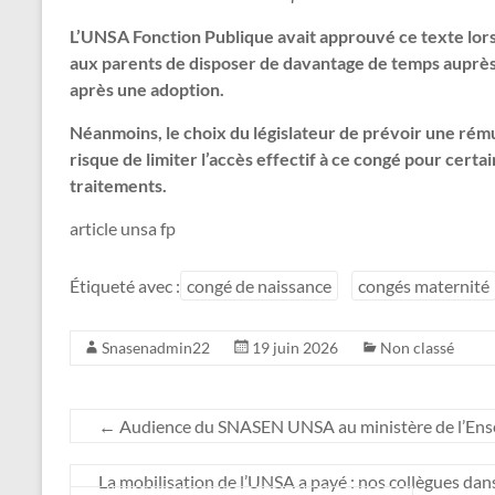
L’UNSA Fonction Publique avait approuvé ce texte lor
aux parents de disposer de davantage de temps auprès 
après une adoption.
Néanmoins, le choix du législateur de prévoir une rém
risque de limiter l’accès effectif à ce congé pour cer
traitements.
article unsa fp
Étiqueté avec :
congé de naissance
congés maternité
Snasenadmin22
19 juin 2026
Non classé
←
Audience du SNASEN UNSA au ministère de l’Ens
La mobilisation de l’UNSA a payé : nos collègues d