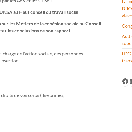
 par les ASS et les CTSS ?
La mo
DROM
SA au Haut conseil du travail social
vie c
sur les Métiers de la cohésion sociale au Conseil
Cong
er les conclusions de son rapport.
Audi
supé
 charge de l’action sociale, des personnes
LDG 
’insertion
tran
Fa
L
s droits de vos corps (ifse,primes,