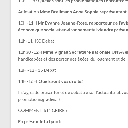
10h-12h :
Quelles sont les problématiques rencontrées
Animation
Mme Brellmann Anne Sophie représentant UN
10H-11H
Mr Evanne Jeanne-Rose, rapporteur de l’avis 
économique social et environnemental viendra présent
11h-11H30 Débat
11h30 -12H
Mme Vignau Secrétaire nationale UNSA
en
handicapées et des personnes âgées, du logement et de l
12H -12H15 Débat
14H-16H
Quels sont vos droits?
Il s’agira de présenter et de débattre sur l’actualité et vo
promotions,grades…)
COMMENT S INCRIRE ?
En présentiel
à Lyon ici