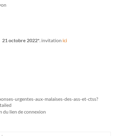
yon
e 21 octobre 2022*
. invitation
ici
eponses-urgentes-aux-malaises-des-ass-et-ctss?
tailed
on du lien de connexion