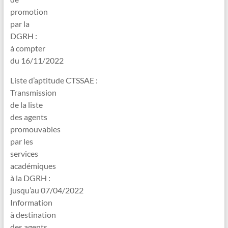
promotion
par la
DGRH :
à compter
du 16/11/2022
Liste d’aptitude CTSSAE :
Transmission
de la liste
des agents
promouvables
par les
services
académiques
à la DGRH :
jusqu’au 07/04/2022
Information
à destination
des agents