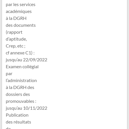
par les services
académiques
à la DGRH
des documents
(rapport
d’aptitude,
Crep, etc ;
cf annexe C1) :
jusqu’au 22/09/2022
Examen collégial
par
l’administration
à la DGRH des
dossiers des
promouvables :
jusqu’au 10/11/2022
Publication
des résultats
de