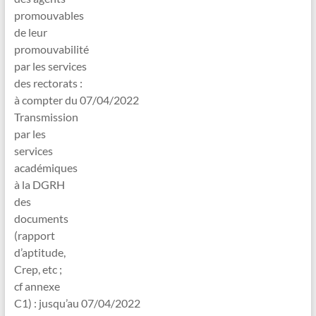
promouvables
de leur
promouvabilité
par les services
des rectorats :
à compter du 07/04/2022
Transmission
par les
services
académiques
à la DGRH
des
documents
(rapport
d’aptitude,
Crep, etc ;
cf annexe
C1) : jusqu’au 07/04/2022