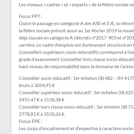
Les niveaux « cadres » et « experts » de la filière sociale so
Focus FPT :
Outre le pas­sage en caté­go­rie A des ASE et EJE, la ré­for
la filière sociale pré­voit aussi au 1er février 2019 la reva­lo­
déjà clas­sés en caté­go­rie A (décrets n°2017-903 et n°2
car­rière. Le cadre d’emplois est doré­na­vant struc­tu­ré e
(conseillers supé­rieurs socio-édu­ca­tifs) cor­res­pond à l
grade d’avan­ce­ment (conseiller hors classe socio-édu­ca­ti
haut niveau de res­pon­sa­bi­li­té dans le domaine de l’actio
Conseiller socio-éducatif : 1er échelon (IB 482 – IM 417
bruts à 3054,91 €
Conseiller supérieur socio-éducatif : 1er échelon (IB 62
2455,47 € à 3158,38 €
Conseiller hors classe socio-éducatif : 1er échelon (IB 
2778,81 € à 3533,26 €.
Focus FPE :
Les corps d’enca­dre­ment et d’exper­tise à carac­tère socio