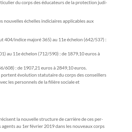
­cu­lier du corps des éducateurs de la pro­tec­tion judi­
ou­vel­les échelles indi­ciai­res appli­ca­bles aux
rut 404/indice majoré 365) au 11e échelon (642/537) :
01) au 11e échelon (712/590) : de 1879,10 euros à
6/608) : de 1907,21 euros à 2849,10 euros.
or­tent évolution sta­tu­taire du corps des conseillers
vec les per­son­nels de la filière sociale et
­sent la nou­velle struc­ture de car­rière de ces per­
des agents au 1er fé­vrier 2019 dans les nou­veaux corps