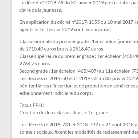
Le décret n° 2019-49 du 30 jan­vier 2019 porte statut par­ti
ciaire de la jeu­nesse.
En appli­ca­tion du décret n°2017-1055 du 10 mai 2017, les n
agents le 1er février 2019 sont les sui­van­tes :
Classe normale du premier grade : 1er échelon (indice b
de 1710,40 euros bruts à 2516,40 euros.
Classe supérieure du premier grade : 1er échelon (458/4
2764,75 euros
Second grade : 1er échelon (465/407) au 11e échelon (73
Les décrets n° 2019-50 et n° 2019-52 du 30 jan­vier 2019 p
péni­ten­tiai­res d’inser­tion et de pro­ba­tion en cohé­rence a
échelonnement indi­ciaire du corps.
Focus FPH :
Création de deux clas­ses dans le 1er grade.
Les décrets n° 2018-731 et 2018-732 du 21 août 2018 pré­ci
son­nels sociaux, fixent les moda­li­tés de reclas­se­ment 