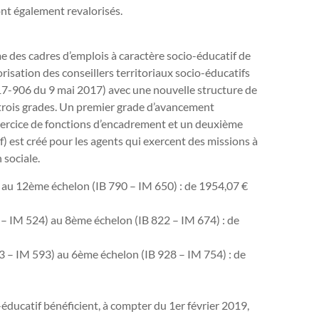
nt également reva­lo­ri­sés.
me des cadres d’emplois à carac­tère socio-édu­ca­tif de
ri­sa­tion des conseillers ter­ri­to­riaux socio-édu­ca­tifs
017-906 du 9 mai 2017) avec une nou­velle struc­ture de
n trois grades. Un pre­mier grade d’avan­ce­ment
’exer­cice de fonc­tions d’enca­dre­ment et un deuxième
f) est créé pour les agents qui exer­cent des mis­sions à
n sociale.
) au 12ème échelon (IB 790 – IM 650) : de 1954,07 €
5 – IM 524) au 8ème échelon (IB 822 – IM 674) : de
713 – IM 593) au 6ème échelon (IB 928 – IM 754) : de
-éducatif béné­fi­cient, à comp­ter du 1er février 2019,