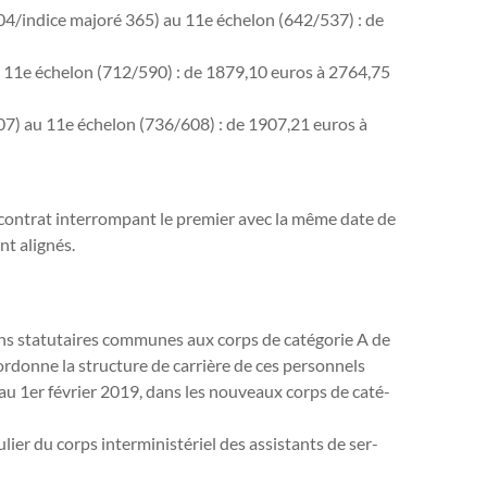
404/indice majoré 365) au 11e échelon (642/537) : de
u 11e échelon (712/590) : de 1879,10 euros à 2764,75
407) au 11e échelon (736/608) : de 1907,21 euros à
 contrat interrompant le premier avec la même date de
nt alignés.
 sta­tu­tai­res com­mu­nes aux corps de caté­go­rie A de
 ordonne la struc­ture de car­rière de ces per­son­nels
s au 1er février 2019, dans les nou­veaux corps de caté­
er du corps inter­mi­nis­té­riel des assis­tants de ser­