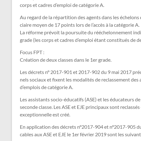
corps et cadres d’emploi de caté­go­rie A.
Au regard de la répar­ti­tion des agents dans les échelons de 
ciaire moyen de 17 points lors de l’accès à la caté­go­rie A.
La réforme pré­voit la pour­suite du réé­che­lon­ne­ment indi
grade (les corps et cadres d’emploi étant cons­ti­tués de d
Focus FPT :
Création de deux clas­ses dans le 1er grade.
Les décrets n° 2017-901 et 2017-902 du 9 mai 2017 pré­ci­s
nels sociaux et fixent les moda­li­tés de reclas­se­ment de
d’emplois de caté­go­rie A.
Les assis­tants socio-éducatifs (ASE) et les éducateurs de
seconde classe. Les ASE et EJE prin­ci­paux sont reclas­sé
excep­tion­nelle est créé.
En appli­ca­tion des décrets n°2017-904 et n°2017-905 du 9 
ca­bles aux ASE et EJE le 1er février 2019 sont les sui­van­t