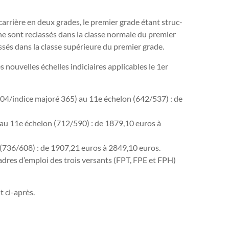
car­rière en deux grades, le pre­mier grade étant struc­
ne sont reclas­sés dans la classe nor­male du pre­mier
­sés dans la classe supé­rieure du pre­mier grade.
u­vel­les échelles indi­ciai­res appli­ca­bles le 1er
404/indice majoré 365) au 11e échelon (642/537) : de
 au 11e échelon (712/590) : de 1879,10 euros à
(736/608) : de 1907,21 euros à 2849,10 euros.
cadres d’emploi des trois ver­sants (FPT, FPE et FPH)
nt ci-après.