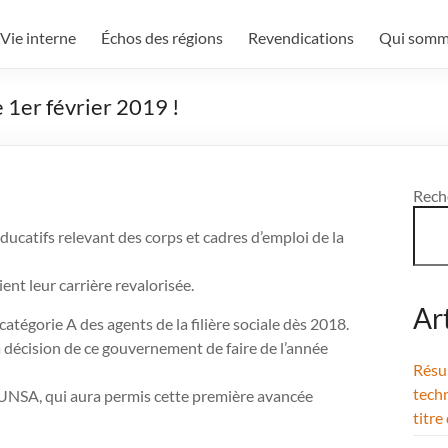
Vie interne
Échos des régions
Revendications
Qui somm
e 1er février 2019 !
Rech
ducatifs relevant des corps et cadres d’emploi de la
oient leur carrière revalorisée.
Ar
tégorie A des agents de la filière sociale dès 2018.
la décision de ce gouvernement de faire de l’année
Résul
techn
e l’UNSA, qui aura permis cette première avancée
titre