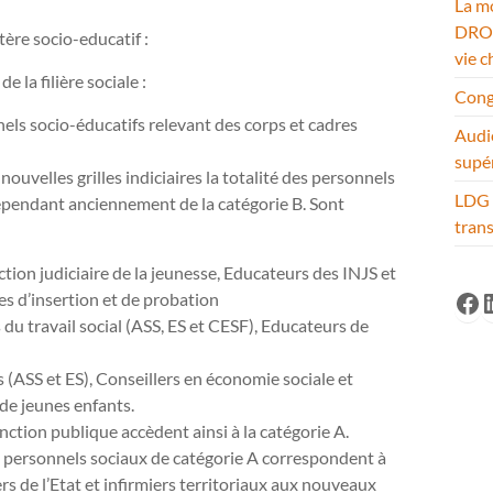
La mo
DROM
ctère socio-educatif :
vie c
e la filière sociale :
Cong
nels socio-éducatifs relevant des corps et cadres
Audi
supé
­vel­les grilles indi­ciai­res la tota­lité des per­son­nels
LDG 
en­dant ancien­ne­ment de la caté­go­rie B. Sont
tran
ction judiciaire de la jeunesse, Educateurs des INJS et
Fa
L
es d’insertion et de probation
 du travail social (ASS, ES et CESF), Educateurs de
 (ASS et ES), Conseillers en économie sociale et
 de jeunes enfants.
­tion publi­que accè­dent ainsi à la caté­go­rie A.
 per­son­nels sociaux de caté­go­rie A cor­res­pon­dent à
s de l’Etat et infir­miers ter­ri­to­riaux aux nou­veaux