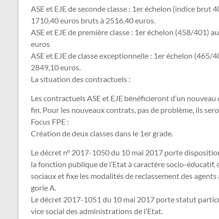
ASE et EJE de seconde classe : 1er échelon (indice brut 
1710,40 euros bruts à 2516,40 euros.
ASE et EJE de première classe : 1er échelon (458/401) a
euros
ASE et EJE de classe exceptionnelle : 1er échelon (465/
2849,10 euros.
La situa­tion des contrac­tuels :
Les contractuels ASE et EJE bénéficieront d’un nouveau
fin. Pour les nouveaux contrats, pas de problème, ils sero
Focus FPE :
Création de deux clas­ses dans le 1er grade.
Le décret n° 2017-1050 du 10 mai 2017 porte dis­po­si­tions
la fonc­tion publi­que de l’Etat à carac­tère socio-éducatif,
sociaux et fixe les moda­li­tés de reclas­se­ment des agent
go­rie A.
Le décret 2017-1051 du 10 mai 2017 porte statut par­ti­cu­li
vice social des admi­nis­tra­tions de l’Etat.