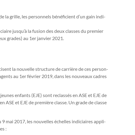
la grille, les per­son­nels béné­fi­cient d’un gain indi­
­ciaire jusqu’à la fusion des deux clas­ses du pre­mier
eux grades) au 1er jan­vier 2021.
ent la nou­velle struc­ture de car­rière de ces per­son­
s agents au 1er fé­vrier 2019, dans les nou­veaux cadres
 jeunes enfants (EJE) sont reclas­sés en ASE et EJE de
s en ASE et EJE de pre­mière classe. Un grade de classe
mai 2017, les nou­vel­les échelles indi­ciai­res appli­
es :