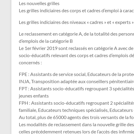
Les nouvelles grilles
Les grilles indiciaires des corps et cadres d’emploi à cara
Les grilles indiciaires des niveaux « cadres » et « experts » d
Le reclassement en catégorie A, de la totalité des person
d’emplois de la catégorie B
Le 1er février 2019 sont reclas­sés en caté­go­rie A avec de nou
socio-éducatifs rele­vant des corps et cadres d’emplois dép
concer­nés :
FPE : Assistants de service social, Educateurs de la prote
INJA, Transposition adaptée aux conseillers pénitentiair
FPT : Assistants socio-éducatifs regroupant 3 spécialités
jeunes enfants
FPH : Assistants socio-éducatifs regroupant 2 spécialités
familiale, Educateurs techniques spécialisés, Educateurs
Au total, plus de 65000 agents des trois ver­sants de la fonc
Les moda­li­tés de reclas­se­ment dans la nou­velle grille des
celles pré­cé­dem­ment rete­nues lors de l’accès des infir­mier