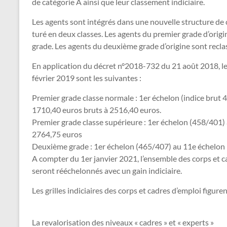
de caté­go­rie A ainsi que leur clas­se­ment indi­ciaire.
Les agents sont inté­grés dans une nou­velle struc­ture de 
turé en deux clas­ses. Les agents du pre­mier grade d’ori­gi
grade. Les agents du deuxième grade d’ori­gine sont reclas
En appli­ca­tion du décret n°2018-732 du 21 août 2018, les no
février 2019 sont les sui­van­tes :
Premier grade classe normale : 1er échelon (indice brut 
1710,40 euros bruts à 2516,40 euros.
Premier grade classe supérieure : 1er échelon (458/401)
2764,75 euros
Deuxième grade : 1er échelon (465/407) au 11e échelon 
A comp­ter du 1er jan­vier 2021, l’ensem­ble des corps et 
seront réé­che­lon­nés avec un gain indi­ciaire.
Les grilles indi­ciai­res des corps et cadres d’emploi figu­re
La revalorisation des niveaux « cadres » et « experts »