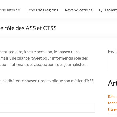
Vie interne
Échos des régions
Revendications
Qui somm
le rôle des ASS et CTSS
Rech
ent scolaire, à cette occasion, le snasen unsa
e mais une chance: tweet pour informer du rôle des
tion nationale,des associations,des journalistes,
rdia adhérente snasen unsa explique son métier d’ASS
Ar
Résul
techn
titre