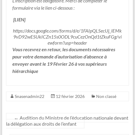
L’inscription est obligatoire. Merci de compléter le
formulaire via le lien ci-dessous :
[LIEN]
https://docs.google.com/forms/d/e/1FAIpQLSecUj_lEMk
9vD92wESUkICZn15s0ODL9cuCezOnQd1tZkuFGg/vi
ewform?usp=header
Vous recevrez en retour, les documents nécessaires
pour votre demande d’autorisation d’absence à
envoyer avant le 19 Février 26 à vos supérieurs
hiérarchique
Snasenadmin22
12 février 2026
Non classé
←
Audition du Ministre de l’éducation nationale devant
la délégation aux droits de l’enfant