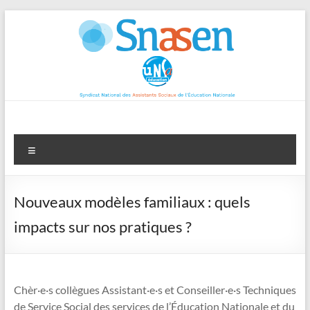
Aller
au
contenu
Menu
Nouveaux modèles familiaux : quels
impacts sur nos pratiques ?
Chèr·e·s collègues Assistant·e·s et Conseiller·e·s Techniques
de Service Social des services de l’Éducation Nationale et du