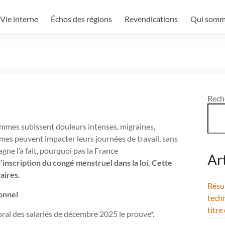
Vie interne
Échos des régions
Revendications
Qui somm
Rech
femmes subissent douleurs intenses, migraines,
es peuvent impacter leurs journées de travail, sans
ne l’a fait, pourquoi pas la France
Ar
nscription du congé menstruel dans la loi. Cette
aires.
Résul
ionnel
techn
titre
ral des salariés de décembre 2025 le prouve*.