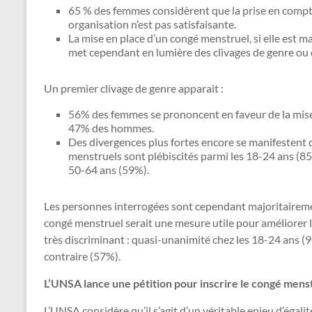
65 % des femmes considèrent que la prise en compte
organisation n’est pas satisfaisante.
La mise en place d’un congé menstruel, si elle est m
met cependant en lumière des clivages de genre ou 
Un premier clivage de genre apparait :
56% des femmes se prononcent en faveur de la mise
47% des hommes.
Des divergences plus fortes encore se manifestent d
menstruels sont plébiscités parmi les 18-24 ans (85
50-64 ans (59%).
Les personnes interrogées sont cependant majoritairemen
congé menstruel serait une mesure utile pour améliorer le 
très discriminant : quasi-unanimité chez les 18-24 ans (
contraire (57%).
L’UNSA lance une pétition pour inscrire le congé menstr
L’UNSA considère qu’il s’agit d’un véritable enjeu d’égalit