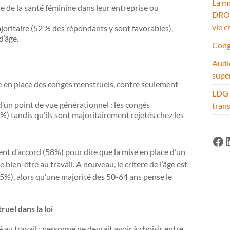
La mo
 de la santé féminine dans leur entreprise ou
DROM
vie c
ajoritaire (52 % des répondants y sont favorables),
d’âge.
Cong
Audi
supé
 en place des congés menstruels, contre seulement
LDG 
’un point de vue générationnel : les congés
tran
%) tandis qu’ils sont majoritairement rejetés chez les
Fa
L
t d’accord (58%) pour dire que la mise en place d’un
bien-être au travail. A nouveau, le critère de l’âge est
95%), alors qu’une majorité des 50-64 ans pense le
uel dans la loi
é au travail : personne ne devrait avoir à choisir entre