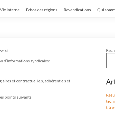
Vie interne
Échos des régions
Revendications
Qui somm
Rech
ocial
on d’informations syndicales:
Ar
iaires et contractuel.le.s, adhérent.e.s et
Résul
es points suivants:
techn
titre