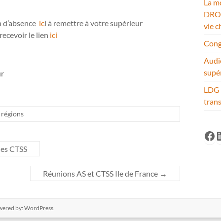
La mo
DROM
on d’absence
ic
i à remettre à votre supérieur
vie c
recevoir le lien
ici
Cong
Audi
supé
r
LDG 
tran
 régions
Fa
L
les CTSS
Réunions AS et CTSS Ile de France
→
wered by:
WordPress
.