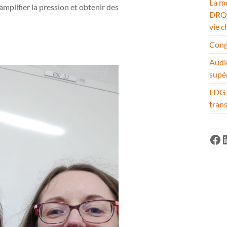
La mo
mplifier la pression et obtenir des
DROM
vie c
Cong
Audi
supé
LDG 
tran
Fa
L