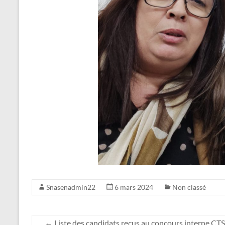
Snasenadmin22
6 mars 2024
Non classé
←
Liste des candidats reçus au concours interne C