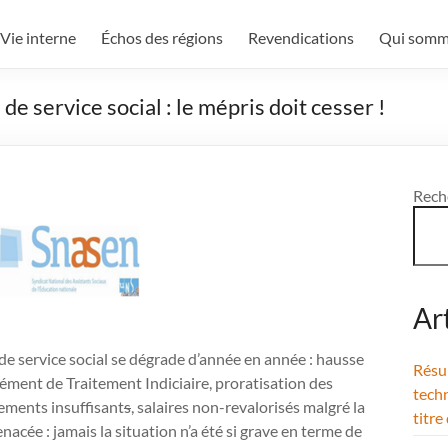
Vie interne
Échos des régions
Revendications
Qui somm
 de service social : le mépris doit cesser !
Rech
Ar
s de service social se dégrade d’année en année : hausse
Résul
ément de Traitement Indiciaire, proratisation des
techn
ements insuffisant
s
, salaires non-revalorisés malgré la
titre
enacée : jamais la situation n’a été si grave en terme de