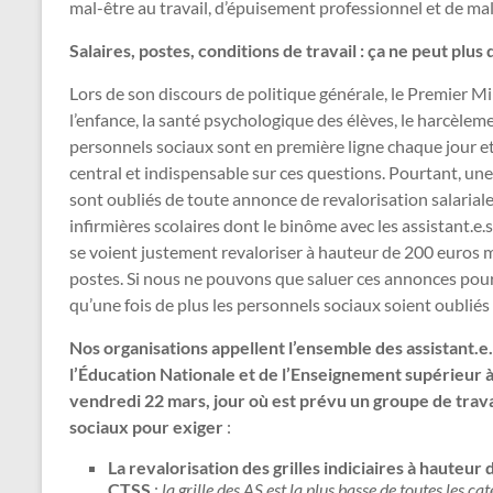
mal-être au travail, d’épuisement professionnel et de mal
Salaires, postes, conditions de travail : ça ne peut plus 
Lors de son discours de politique générale, le Premier Mini
l’enfance, la santé psychologique des élèves, le harcèlemen
personnels sociaux sont en première ligne chaque jour 
central et indispensable sur ces questions. Pourtant, une 
sont oubliés de toute annonce de revalorisation salarial
infirmières scolaires dont le binôme avec les assistant.e.s
se voient justement revaloriser à hauteur de 200 euros 
postes. Si nous ne pouvons que saluer ces annonces pour 
qu’une fois de plus les personnels sociaux soient oubliés 
Nos organisations appellent l’ensemble des assistant.e.
l’Éducation Nationale et de l’Enseignement supérieur à 
vendredi 22 mars, jour où est prévu un groupe de travai
sociaux pour exiger
:
La revalorisation des grilles indiciaires à hauteur
CTSS
:
la grille des AS est la plus basse de toutes les ca