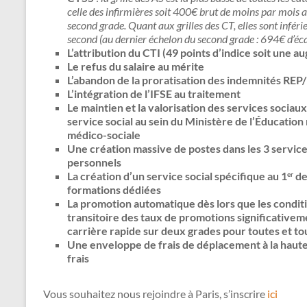
celle des infirmières soit 400€ brut de moins par mois 
second grade. Quant aux grilles des CT, elles sont inférie
second (au dernier échelon du second grade : 694€ d’éca
L’attribution du CTI (49 points d’indice soit une 
Le refus du salaire au mérite
L’abandon de la proratisation des indemnités RE
L’intégration de l’IFSE au traitement
Le maintien et la valorisation des services sociaux
service social au sein du Ministère de l’Éducatio
médico-sociale
Une création massive de postes dans les 3 services
personnels
La création d’un service social spécifique au 1
de
er
formations dédiées
La promotion automatique dès lors que les condit
transitoire des taux de promotions significativ
carrière rapide sur deux grades pour toutes et to
Une enveloppe de frais de déplacement à la hauteu
frais
Vous souhaitez nous rejoindre à Paris, s’inscrire
ici