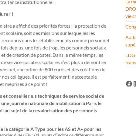
La mo
traitance institutionnelle !
DROM
durer !
vie c
stre a affiché des priorités fortes : la protection de
Cong
t scolaire, soit des missions sur lesquelles les
Audi
et reconnus dans les établissements comme personnel
supé
fois deplus, une fois de trop, les personnels sociaux
e et de création de postes. Dans le même temps, les
LDG 
 de service social.e.s scolaires n’est plus à démontrer
tran
mensuel, une prime de 800 euros et des créations de
nos collègues, il est parfaitement inacceptable
Fa
L
et méprisés à ce point !
s et conseiller.e.s techniques de service social de
une journée nationale de mobilisation à Paris le
l au sujet de la revalorisation des personnels
 de la catégorie A Type pour les AS et A+ pour les
tégories A de l’EN : 81 points d’indice de différence avec