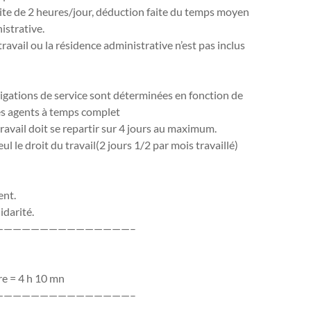
limite de 2 heures/jour, déduction faite du temps moyen
istrative.
 travail ou la résidence administrative n’est pas inclus
ligations de service sont déterminées en fonction de
les agents à temps complet
ravail doit se repartir sur 4 jours au maximum.
l le droit du travail(2 jours 1/2 par mois travaillé)
ent.
idarité.
———————————————–
e = 4 h 10 mn
———————————————–