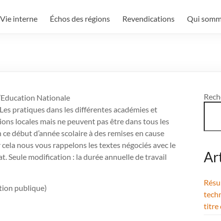
Vie interne
Échos des régions
Revendications
Qui somm
Rech
l’Education Nationale
. Les pratiques dans les différentes académies et
ions locales mais ne peuvent pas être dans tous les
n ce début d’année scolaire à des remises en cause
 cela nous vous rappelons les textes négociés avec le
Ar
t. Seule modification : la durée annuelle de travail
Résul
tion publique)
techn
titre