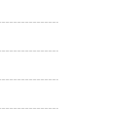
———————————————–
———————————————–
———————————————–
———————————————–