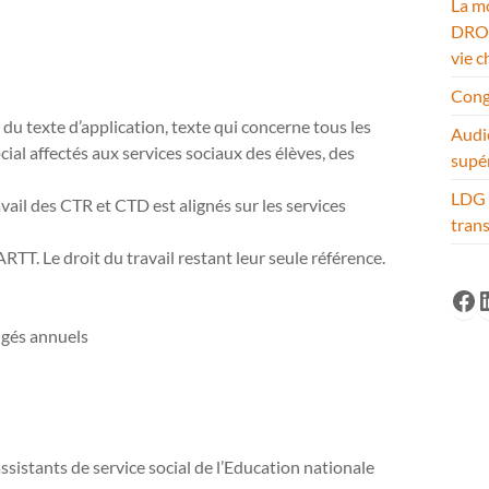
La mo
DROM
vie c
Cong
du texte d’application, texte qui concerne tous les
Audi
cial affectés aux services sociaux des élèves, des
supé
LDG 
avail des CTR et CTD est alignés sur les services
tran
RTT. Le droit du travail restant leur seule référence.
Fa
L
ngés annuels
 assistants de service social de l’Education nationale