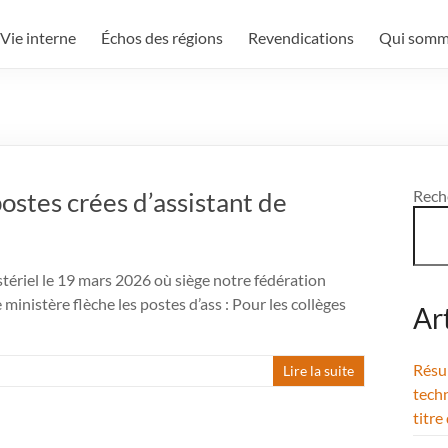
Vie interne
Échos des régions
Revendications
Qui somm
stes crées d’assistant de
Rech
tériel le 19 mars 2026 où siège notre fédération
ministère flèche les postes d’ass : Pour les collèges
Ar
Résul
Lire la suite
techn
titre