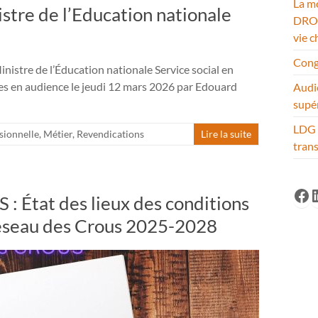
La mo
tre de l’Education nationale
DROM
vie c
Cong
stre de l’Éducation nationale Service social en
es en audience le jeudi 12 mars 2026 par Edouard
Audi
supé
LDG 
sionnelle
,
Métier
,
Revendications
Lire la suite
tran
Fa
L
: État des lieux des conditions
e réseau des Crous 2025-2028